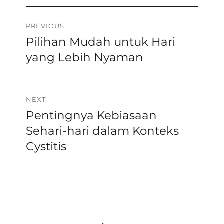
Navigasi
PREVIOUS
Pilihan Mudah untuk Hari
Previous
pos
post:
yang Lebih Nyaman
NEXT
Pentingnya Kebiasaan
Next
post:
Sehari-hari dalam Konteks
Cystitis