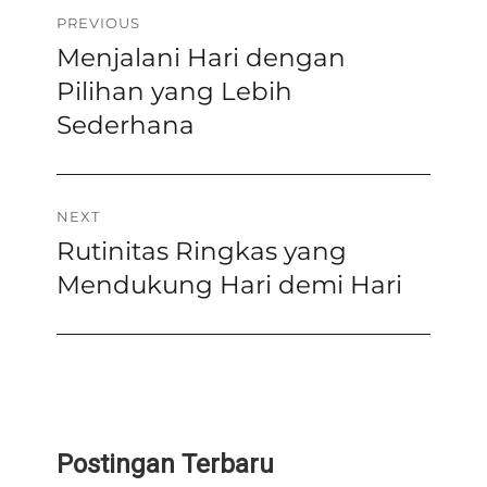
Navigasi
PREVIOUS
Menjalani Hari dengan
Previous
pos
post:
Pilihan yang Lebih
Sederhana
NEXT
Rutinitas Ringkas yang
Next
post:
Mendukung Hari demi Hari
Postingan Terbaru